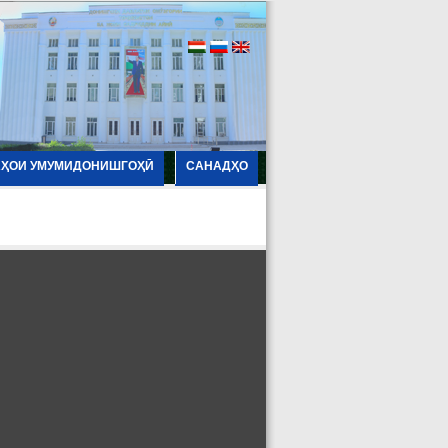
АҲОИ УМУМИДОНИШГОҲӢ
САНАДҲО