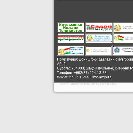
Номи пурра: Донишгоҳи давлатии омӯзгори
Айнӣ
Суроға:, 734003, шаҳри Душанбе, хиёбони Р
Телефон: +992(37) 224-13-83
WWW: tgpu.tj, E-mail: info@tgpu.tj
Joomla
Education template
by
Earn Money
.