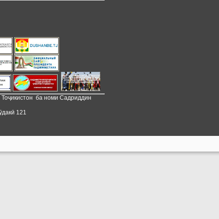
и Тоҷикистон ба номи Садриддин
ӯдакӣ 121