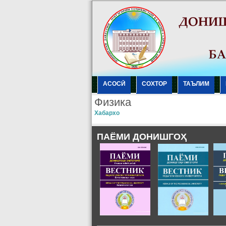
АСОСӢ
СОХТОР
ТАЪЛИМ
Физика
Хабархо
ПАЁМИ ДОНИШГОҲ