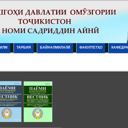
ИЛМ
ТАРБИЯ
БАЙНАЛМИЛАЛӢ
ФАКУЛТЕТҲО
КАФЕДР