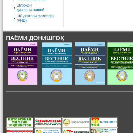
Шӯроҳои
диссертатсионӣ
ШД доктори фалсафа
(PHD)
ПАЁМИ ДОНИШГОҲ