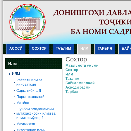
АСОСӢ
СОХТОР
ТАЪЛИМ
ИЛМ
ТАРБИЯ
БАЙ
Сохтор
Илм
Маълумоти умумӣ
Сохтор
ИЛМ
Илм
Таълим
Раёсати илм ва
Байналмиллалӣ
инноватсия
Асноди расмӣ
Саркотиби ШД
Тарбия
Парки технологӣ
Матбаа
Шуъбаи омоданамоии
мутахассисони илмӣ ва
илмию омӯзгорӣ
Маҷаллаҳо
Китобхонаи илмӣ