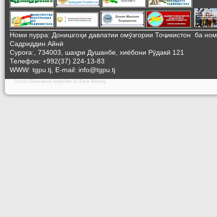
Номи пурра: Донишгоҳи давлатии омӯзгории Тоҷикистон ба но
Садриддин Айнӣ
Суроға:, 734003, шаҳри Душанбе, хиёбони Рӯдакӣ 121
Телефон: +992(37) 224-13-83
WWW: tgpu.tj, E-mail: info@tgpu.tj
Joomla
Education template
by
Earn Money
.