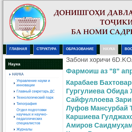
ГЛАВНАЯ
СТРУКТУРА
ОБРАЗОВАНИЕ
НАУКА
ВО
Забони хоричи 6D.KO
Наука
Фармоиш аз "8" ап
НАУКА
Управление науки и
Карабаев Бахтовар
инновации
Гургулиева Обида 
Главный секретарь ДС
Технологический парк
Сайфуллоева Зари
Типография
Луфов Мансурбай 
Отдел подготовки
научных и научно-
Каршиева Гулджах
педагогических
специалистов
Амиров Саидмуҳам
Журналы