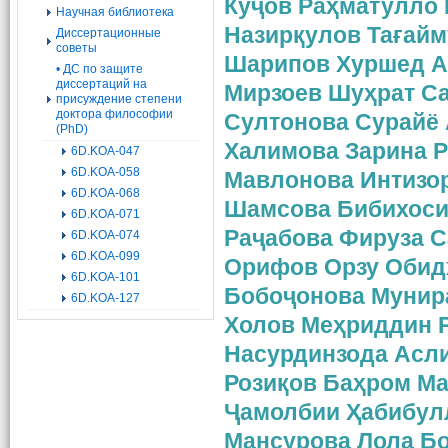
Куҷов Раҳматулло
Научная библиотека
Назирқулов Тағай
Диссертационные
советы
Шарипов Хуршед 
• ДС по защите
диссертаций на
Мирзоев Шуҳрат С
присуждение степени
доктора философии
Султонова Сурайё
(PhD)
Халимова Зарина Р
6D.KOA-047
6D.KOA-058
Мавлонова Интизор
6D.KOA-068
Шамсова Бибихоси
6D.KOA-071
Раҷабова Фируза С
6D.KOA-074
6D.KOA-099
Орифов Орзу Обид
6D.KOA-101
Бобоҷонова Мунир
6D.KOA-127
Холов Меҳриддин 
Насурдинзода Асл
Розиқов Баҳром М
Ҷамолбии Ҳабибул
Мансурова Лола Б