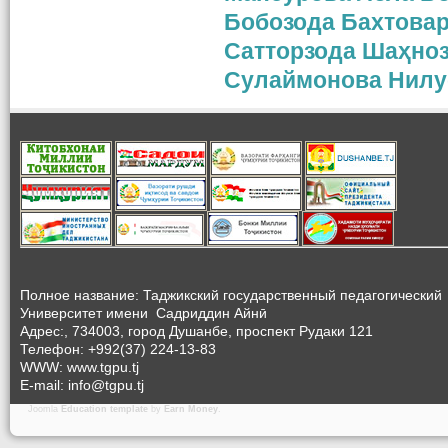
Бобозода Бахтова
Сатторзода Шаҳно
Сулаймонова Нилу
Полное название: Таджикский государственный педагогический
Университет
имени Садриддин Айнӣ
Адрес:, 734003, город Душанбе, проспект Рудаки 121
Телефон: +992(37) 224-13-83
WWW: www.tgpu.tj
E-mail: info@tgpu.tj
Joomla
Education template
by
Earn Money
.