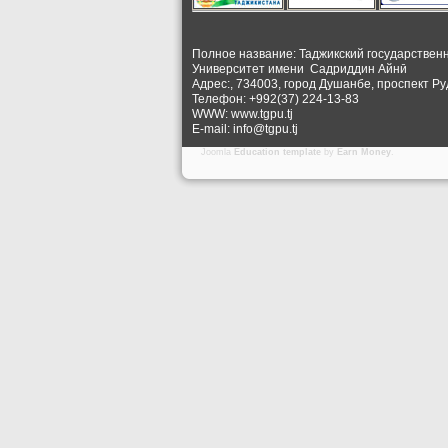
Полное название: Таджикский государствен
Университет
имени Садриддин Айнӣ
Адрес:, 734003, город Душанбе, проспект Ру
Телефон: +992(37) 224-13-83
WWW: www.tgpu.tj
E-mail: info@tgpu.tj
Joomla
Education template
by
Earn Money
.