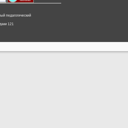
ный педагогический
даки 121