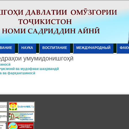
ВАНИЕ
НАУКА
ВОСПИТАНИЕ
МЕЖДУНАРОДНЫЙ
ФАК
драҳои умумидонишгоҳӣ
иносӣ
 ҷисмонӣ ва мудофиаи шаҳрвандӣ
 ва фарҳангшиносӣ