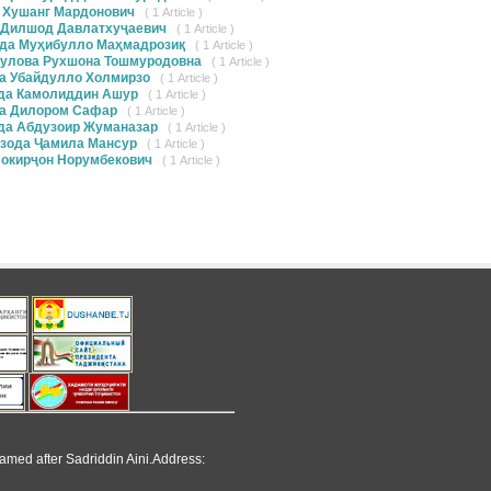
 Хушанг Мардонович
( 1 Article )
 Дилшод Давлатхуҷаевич
( 1 Article )
да Муҳибулло Маҳмадрозиқ
( 1 Article )
улова Рухшона Тошмуродовна
( 1 Article )
а Убайдулло Холмирзо
( 1 Article )
да Камолиддин Ашур
( 1 Article )
а Дилором Сафар
( 1 Article )
да Абдузоир Жуманазар
( 1 Article )
зода Ҷамила Мансур
( 1 Article )
Зокирҷон Норумбекович
( 1 Article )
named after Sadriddin Aini.Address: