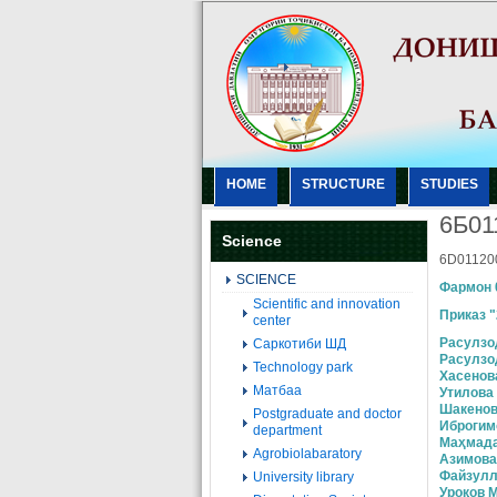
HOME
STRUCTURE
STUDIES
6Б01
Science
6D011200
SCIENCE
Фармон 
Scientific and innovation
Приказ "
center
Расулзо
Саркотиби ШД
Расулзо
Technology park
Хасенов
Матбаа
Утилова
Шакенов
Postgraduate and doctor
Иброгим
department
Маҳмада
Agrobiolabaratory
Азимова
Файзулл
University library
Уроқов 