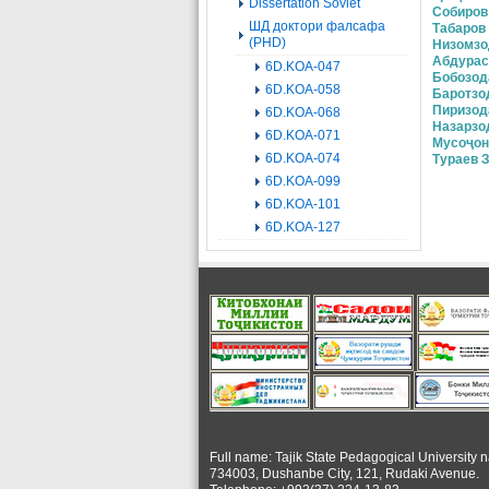
Dissertation Soviet
Собиров
ШД доктори фалсафа
Табаров
(PHD)
Низомзо
Абдурас
6D.KOA-047
Бобозод
6D.KOA-058
Баротзо
Пиризод
6D.KOA-068
Назарзо
6D.KOA-071
Мусоҷон
6D.KOA-074
Тураев 
6D.KOA-099
6D.KOA-101
6D.KOA-127
Full name: Tajik State Pedagogical University 
734003, Dushanbe City, 121, Rudaki Avenue.