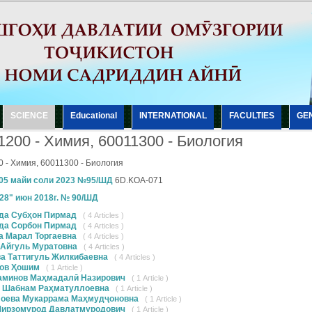
SCIENCE
Еducational
INTERNATIONAL
FACULTIES
GE
1200 - Химия, 60011300 - Биология
 - Химия, 60011300 - Биология
05 майи соли 2023 №95/ШД
6D.KOA-071
28" июн 2018г. № 90/ШД
да Субҳон Пирмад
( 4 Articles )
да Сорбон Пирмад
( 4 Articles )
а Марал Торгаевна
( 4 Articles )
 Айгуль Муратовна
( 4 Articles )
а Таттигуль Жилкибаевна
( 4 Articles )
ов Ҳошим
( 1 Article )
минов Маҳмадалӣ Назирович
( 1 Article )
 Шабнам Раҳматуллоевна
( 1 Article )
оева Мукаррама Маҳмудҷоновна
( 1 Article )
Мирзомурод Давлатмуродович
( 1 Article )