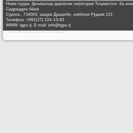
Номи пурра: Донишгоҳи давлатии омӯзгории Тоҷикистон ба но
Садриддин Айнӣ
Суроға:, 734003, шаҳри Душанбе, хиёбони Рӯдакӣ 121
Телефон: +992(37) 224-13-83
WWW: tgpu.tj, E-mail: info@tgpu.tj
Joomla
Education template
by
Earn Money
.