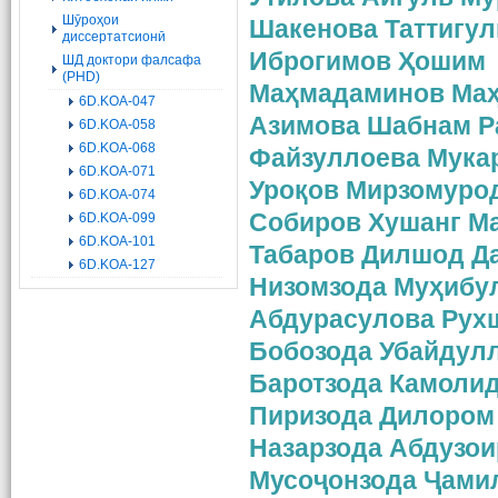
Шӯроҳои
Шакенова Таттигу
диссертатсионӣ
Иброгимов Ҳошим
ШД доктори фалсафа
(PHD)
Маҳмадаминов Маҳ
6D.KOA-047
Азимова Шабнам Р
6D.KOA-058
6D.KOA-068
Файзуллоева Мука
6D.KOA-071
Уроқов Мирзомуро
6D.KOA-074
Собиров Хушанг М
6D.KOA-099
6D.KOA-101
Табаров Дилшод Д
6D.KOA-127
Низомзода Муҳибу
Абдурасулова Рух
Бобозода Убайдул
Баротзода Камоли
Пиризода Дилором
Назарзода Абдузо
Мусоҷонзода Ҷами