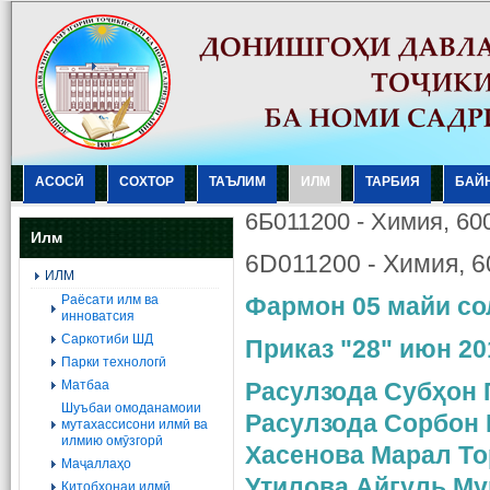
АСОСӢ
СОХТОР
ТАЪЛИМ
ИЛМ
ТАРБИЯ
БАЙ
6Б011200 - Химия, 60
Илм
6D011200 - Химия, 6
ИЛМ
Раёсати илм ва
Фармон 05 майи с
инноватсия
Саркотиби ШД
Приказ "28" июн 20
Парки технологӣ
Матбаа
Расулзода Субҳон
Шуъбаи омоданамоии
Расулзода Сорбон
мутахассисони илмӣ ва
илмию омӯзгорӣ
Хасенова Марал То
Маҷаллаҳо
Утилова Айгуль Му
Китобхонаи илмӣ