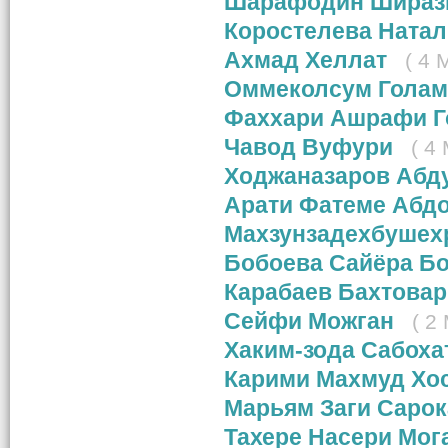
Шарафодин Шираз
Коростелева Ната
Ахмад Хеллат
( 4 
Оммеколсум Голам
Фаххари Ашрафи Г
Чавод Вуфури
( 4
Ходжаназаров Абд
Арати Фатеме Абд
Махзунзадехбушех
Бобоева Сайёра Б
Карабаев Бахтовар
Сейфи Можган
( 2
Хаким-зода Сабох
Карими Махмуд Хо
Марьям Заги Саро
Тахере Насери Мог