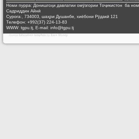
Номи пурра: Донишгоҳи давлатии омӯзгории Тоҷикистон ба но
Садриддин Айнӣ
Суроға:, 734003, шаҳри Душанбе, хиёбони Рӯдакӣ 121
Телефон: +992(37) 224-13-83
WWW: tgpu.tj, E-mail: info@tgpu.tj
Joomla
Education template
by
Earn Money
.