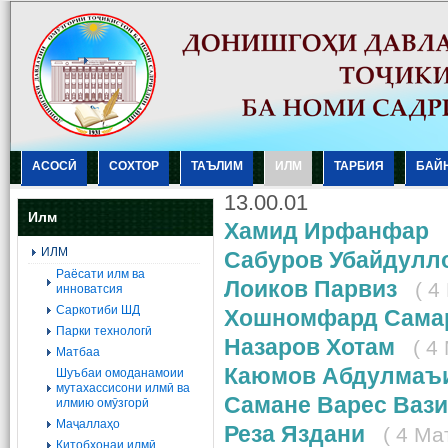
АСОСӢ
СОХТОР
ТАЪЛИМ
ИЛМ
ТАРБИЯ
БАЙ
13.00.01
Илм
Хамид Ирфанфар
ИЛМ
Сабуров Убайдулл
Раёсати илм ва
Лоиков Парвиз
( 4
инноватсия
Саркотиби ШД
Хошномфард Сама
Парки технологӣ
Назаров Хотам
( 4
Матбаа
Каюмов Абдулмаъ
Шуъбаи омоданамоии
мутахассисони илмӣ ва
Самане Варес Ваз
илмию омӯзгорӣ
Маҷаллаҳо
Реза Яздани
( 4 Ма
Китобхонаи илмӣ