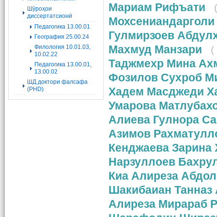
Мариам Рифъати
Шӯроҳои
диссертатсионӣ
Мохсениандарголи
Педагогика 13.00.01
Гулмирзоев Абдул
География 25.00.24
Махмуд Манзари
Филология 10.01.03,
(
10.02.22
Таджмехр Мина Ах
Педагогика 13.00.01,
13.00.02
Фозилов Сухроб М
ШД доктори фалсафа
Хадем Масджеди Х
(PHD)
Умарова Матлубах
Алиеʙа Гулнора С
Азимов Рахматулл
Кенджаева Зарина
Нарзуллоев Бахру
Киа Алиреза Абдол
Шакибаиан Танназ
Алиреза Мирараб Р