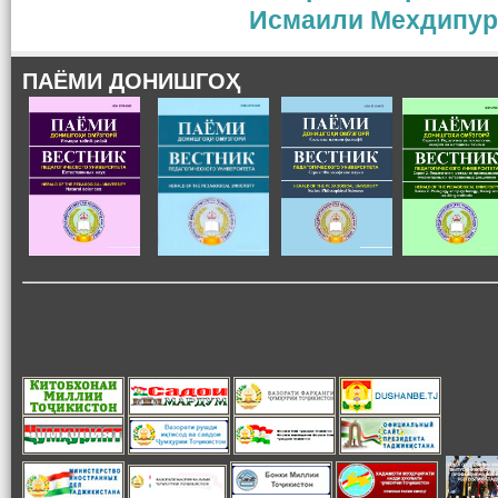
Исмаили Мехдипур
ПАЁМИ ДОНИШГОҲ