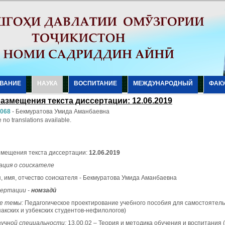
ВАНИЕ
НАУКА
ВОСПИТАНИЕ
МЕЖДУНАРОДНЫЙ
ФАК
размещения текста диссертации: 12.06.2019
-068
-
Бекмуратова Умида Аманбаевна
 no translations available.
змещения текста диссертации:
1
2
.0
6
.2019
ция о соискателе
, имя, отчество соискателя - Бекмуратова Умида Аманбаевна
сертации -
номзад
ӣ
е темы:
Педагогическое проектирование учебного пособия для самостоятель
акских и узбекских студентов-нефилологов)
учной специальности:
13.00.02 – Теория и методика обучения и воспитания 