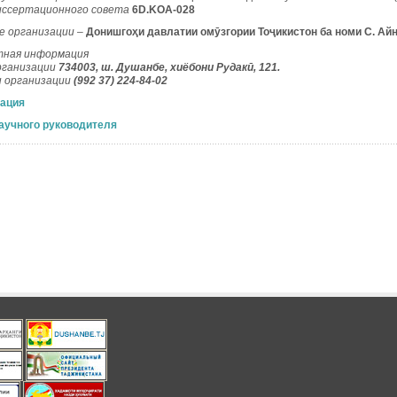
ссертационного совета
6D.KOA-028
е организации –
Донишго
ҳ
и
давлатии
ом
ӯ
згории
То
ҷ
икистон
ба
номи
С
.
Ай
ная информация
рганизации
734003, ш. Душанбе, хиёбони Рудак
ӣ
, 121.
 организации
(992 37) 224-84-02
ация
аучного руководителя