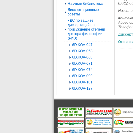
Шифр ди
Научная библиотека
Диссертационные
Названи
советы
Контакт
• ДС по защите
Адрес о
диссертаций на
Телефон
присуждение степени
доктора философии
Диссерт
(PhD)
Отзыв н
6D.KOA-047
6D.KOA-058
6D.KOA-068
6D.KOA-071
6D.KOA-074
6D.KOA-099
6D.KOA-101
6D.KOA-127