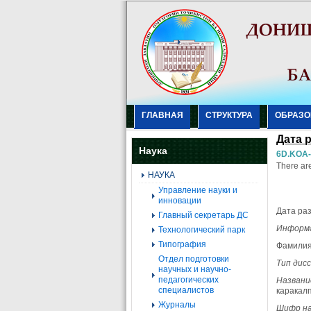
ГЛАВНАЯ
СТРУКТУРА
ОБРАЗО
Дата 
Наука
6D.KOA
There are
НАУКА
Управление науки и
инновации
Дата ра
Главный секретарь ДС
Информа
Технологический парк
Типография
Фамилия
Отдел подготовки
Тип дис
научных и научно-
педагогических
Названи
специалистов
каракалп
Журналы
Шифр на