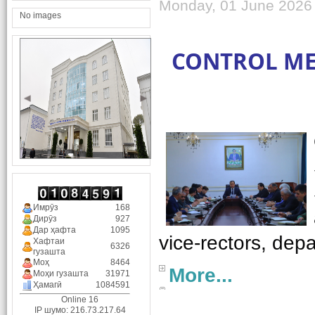
Monday, 01 June 2026
No images
CONTROL MEE
Имрӯз
168
Дирӯз
927
Дар ҳафта
1095
Хафтаи
6326
гузашта
Моҳ
8464
More...
Моҳи гузашта
31971
Ҳамагӣ
1084591
Online 16
IP шумо: 216.73.217.64