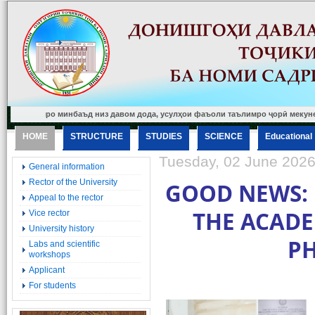
илро минбаъд низ давом дода, усулҳои фаъоли таълимро ҷорӣ мекунем ва ба сат
HOME
STRUCTURE
STUDIES
SCIENCE
Еducational
Tuesday, 02 June 2026
General information
Rector of the University
GOOD NEWS: 
Appeal to the rector
THE ACADE
Vice rector
University history
PH
Labs and scientific
workshops
Applicant
For students