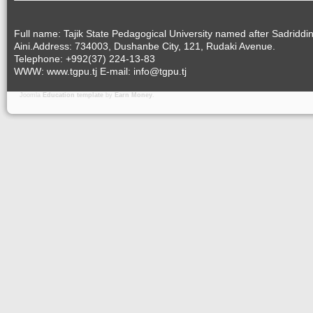
Full name: Tajik State Pedagogical University named after Sadriddi
Aini.Address: 734003, Dushanbe City, 121, Rudaki Avenue.
Telephone: +992(37) 224-13-83
WWW: www.tgpu.tj E-mail: info@tgpu.tj
Joomla
Education template
by
Earn Money
.